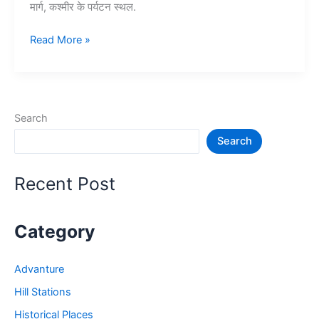
मार्ग, कश्मीर के पर्यटन स्थल.
10+
Read More »
कश्मीर
में
घूमने
की
Search
जगह
Search
–
Tourist
Places
Recent Post
in
Kashmir
Category
Advanture
Hill Stations
Historical Places