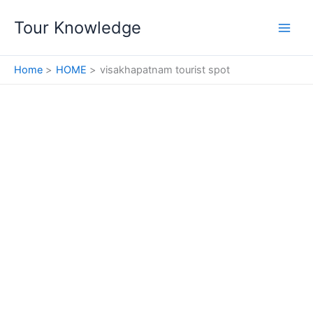
Skip
Tour Knowledge
to
content
Home
HOME
visakhapatnam tourist spot