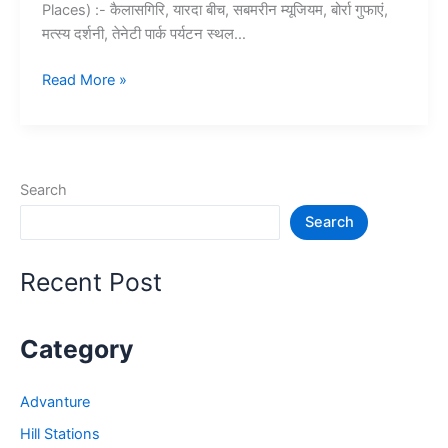
Places) :- कैलासगिरि, यारदा बीच, सबमरीन म्यूजियम, बोर्रा गुफाएं,
मत्स्य दर्शनी, तेनेटी पार्क पर्यटन स्थल…
10+
Read More »
विशाखापट्टनम
में
घूमने
की
Search
जगह
Search
–
Visakhapatnam
Tourist
Recent Post
Places
Category
Advanture
Hill Stations