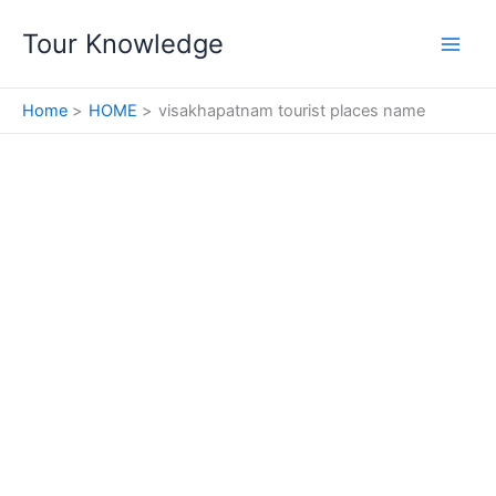
Skip
Tour Knowledge
to
content
Home
HOME
visakhapatnam tourist places name