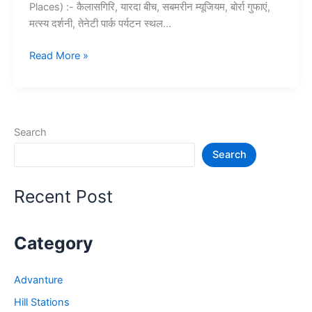
Places) :- कैलासगिरि, यारदा बीच, सबमरीन म्यूजियम, बोर्रा गुफाएं,
मत्स्य दर्शनी, तेनेटी पार्क पर्यटन स्थल…
10+
Read More »
विशाखापट्टनम
में
घूमने
की
Search
जगह
Search
–
Visakhapatnam
Tourist
Recent Post
Places
Category
Advanture
Hill Stations