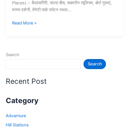
Places) :- कैलासगिरि, यारदा बीच, सबमरीन म्यूजियम, बोर्रा गुफाएं,
मत्स्य दर्शनी, तेनेटी पार्क पर्यटन स्थल…
10+
Read More »
विशाखापट्टनम
में
घूमने
की
Search
जगह
Search
–
Visakhapatnam
Tourist
Recent Post
Places
Category
Advanture
Hill Stations