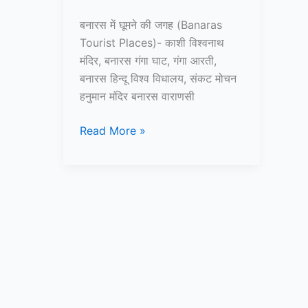
बनारस में घूमने की जगह (Banaras
Tourist Places)- काशी विश्वनाथ
मंदिर, बनारस गंगा घाट, गंगा आरती,
बनारस हिन्दू विश्व विधालय, संकट मोचन
हनुमान मंदिर बनारस वाराणसी
Top
Read More »
10+
वाराणसी/
बनारस
में
घूमने
की
जगह
–
Banaras