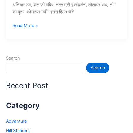
अलियार डैम, बालाजी मंदिर, नल्लामुडी दृश्यदर्शन, शोलायर बांध, लोम
का दृश्य, कोलांगल नदी, ग्रास हिल्स जैसे
10+
Read More »
तमिलनाडु
–
वालपराई
में
Search
प्रमुख
Search
पर्यटन
स्थल
–
Recent Post
Tourist
Places
in
Category
Valparai
Advanture
Hill Stations