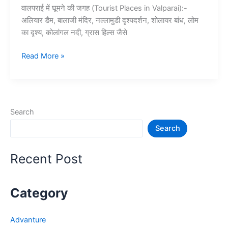
वालपराई में घूमने की जगह (Tourist Places in Valparai):-
अलियार डैम, बालाजी मंदिर, नल्लामुडी दृश्यदर्शन, शोलायर बांध, लोम
का दृश्य, कोलांगल नदी, ग्रास हिल्स जैसे
10+
Read More »
तमिलनाडु
–
वालपराई
में
Search
प्रमुख
Search
पर्यटन
स्थल
–
Recent Post
Tourist
Places
in
Category
Valparai
Advanture