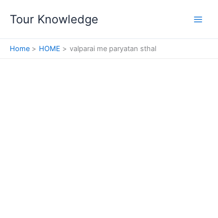
Skip
Tour Knowledge
to
content
Home
HOME
valparai me paryatan sthal