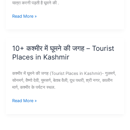
यात्रा करनी पड़ती है घूमने की .
वैष्णो
Read More »
देवी
यात्रा
एवं
सम्पूर्ण
10+ कश्मीर में घूमने की जगह – Tourist
जानकारी
Places in Kashmir
–
Vaishno
Devi
कश्मीर में घूमने की जगह (Tourist Places in Kashmir)- गुलमर्ग,
Yatra
सोनमर्ग, वैष्णो देवी, युमसर्ग, बेताब वैली, दूध पथरी, श्री नगर, कालीन
मार्ग, कश्मीर के पर्यटन स्थल.
10+
Read More »
कश्मीर
में
घूमने
की