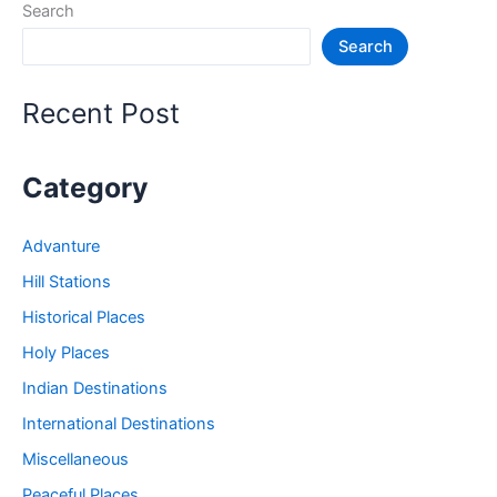
Search
जगह
Search
–
Tourist
Places
Recent Post
in
Kashmir
Category
Advanture
Hill Stations
Historical Places
Holy Places
Indian Destinations
International Destinations
Miscellaneous
Peaceful Places