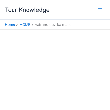
Skip
Tour Knowledge
to
content
Home
HOME
vaishno devi ka mandir