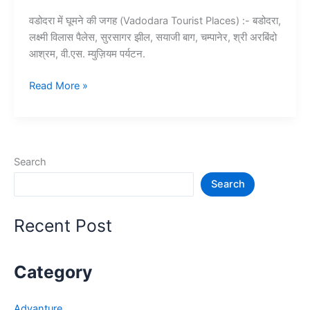
वडोदरा में घूमने की जगह (Vadodara Tourist Places) :- बडोदरा,
लक्ष्मी विलास पैलेस, सुरसागर झील, सयाजी बाग, चम्पानेर, श्री अरबिंदो
आश्रम, वी.एस. म्युज़ियम पर्यटन.
10+
Read More »
वडोदरा
में
घूमने
की
Search
जगह
Search
–
Vadodara
Tourist
Recent Post
Places
Category
Advanture