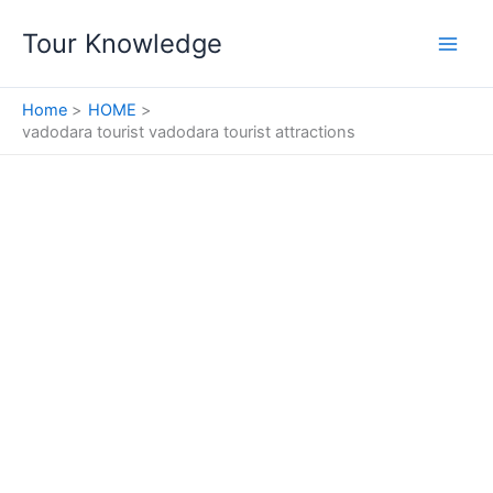
Skip
Tour Knowledge
to
content
Home
HOME
vadodara tourist vadodara tourist attractions