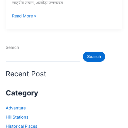
राष्ट्रीय उद्यान, अल्मोड़ा उत्तराखंड
10+
Read More »
उत्तराखंड
में
घूमने
की
Search
जगह
Search
–
Tourist
Places
Recent Post
in
Uttrakhand
Category
Advanture
Hill Stations
Historical Places