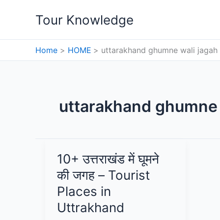
Skip
Tour Knowledge
to
content
Home
HOME
uttarakhand ghumne wali jagah
uttarakhand ghumne 
10+ उत्तराखंड में घूमने
की जगह – Tourist
Places in
Uttrakhand