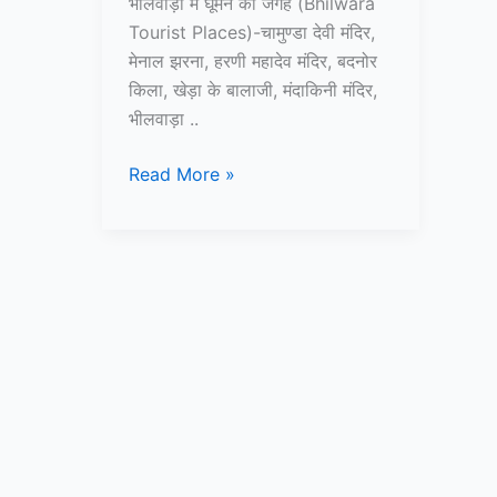
भीलवाड़ा में घूमने की जगह (Bhilwara
Tourist Places)-चामुण्डा देवी मंदिर,
मेनाल झरना, हरणी महादेव मंदिर, बदनोर
किला, खेड़ा के बालाजी, मंदाकिनी मंदिर,
भीलवाड़ा ..
10+
Read More »
भीलवाड़ा
में
घूमने
की
जगह
–
Bhilwara
Tourist
Places