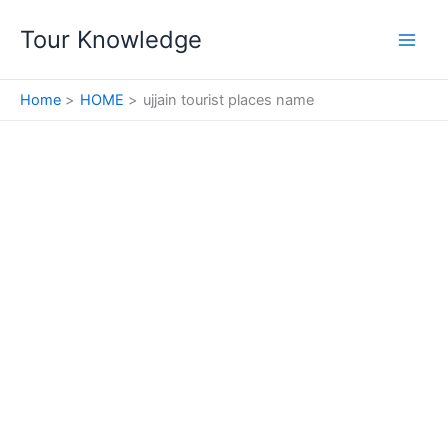
Skip
Tour Knowledge
to
content
Home
HOME
ujjain tourist places name