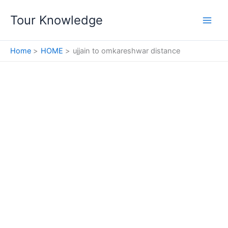
Skip
Tour Knowledge
to
content
Home
HOME
ujjain to omkareshwar distance