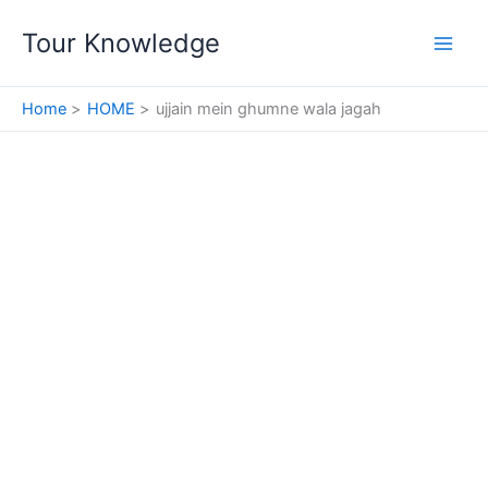
Skip
Tour Knowledge
to
content
Home
HOME
ujjain mein ghumne wala jagah