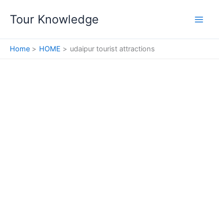
Skip
Tour Knowledge
to
content
Home
HOME
udaipur tourist attractions