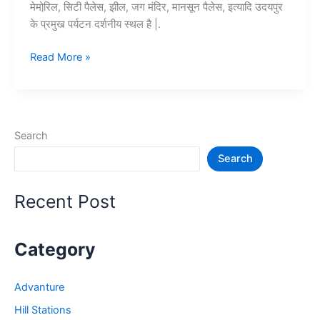
मेमोरि़ल, सिटी पैलेस, झील, जग मंदिर, मानसून पैलेस, इत्यादि उदयपुर
के प्रमुख पर्यटन दर्शनीय स्थल है |.
Top
Read More »
10+
उदयपुर
में
घूमने
Search
की
Search
जगह
–
Udaypur
Recent Post
Tourist
Places
Category
Advanture
Hill Stations