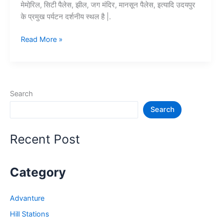
मेमोरि़ल, सिटी पैलेस, झील, जग मंदिर, मानसून पैलेस, इत्यादि उदयपुर
के प्रमुख पर्यटन दर्शनीय स्थल है |.
Top
Read More »
10+
उदयपुर
में
घूमने
Search
की
Search
जगह
–
Udaypur
Recent Post
Tourist
Places
Category
Advanture
Hill Stations