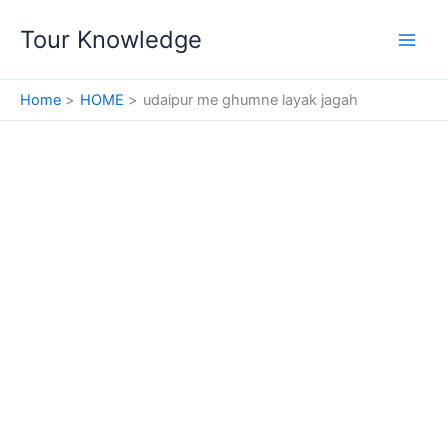
Skip
Tour Knowledge
to
content
Home
HOME
udaipur me ghumne layak jagah