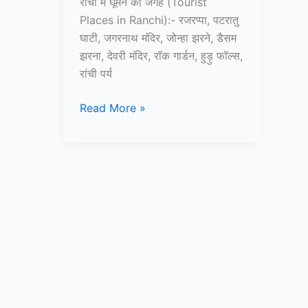
रांची में घूमने की जगह (Tourist
Places in Ranchi):- रजरप्पा, पटरातु
घाटी, जगरनाथ मंदिर, जोन्हा झरने, डैसम
झरना, देवरी मंदिर, रॉक गार्डन, हुड़ु फॉल्स,
रांची पर्य
10+
Read More »
रांची
में
घूमने
की
जगह
–
Tourist
Places
in
Ranchi