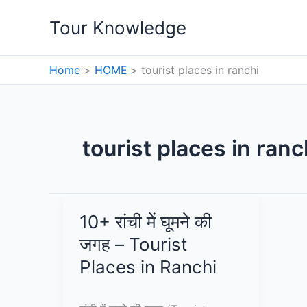
Skip
Tour Knowledge
to
content
Home
HOME
tourist places in ranchi
tourist places in ranc
10+ रांची में घूमने की
जगह – Tourist
Places in Ranchi