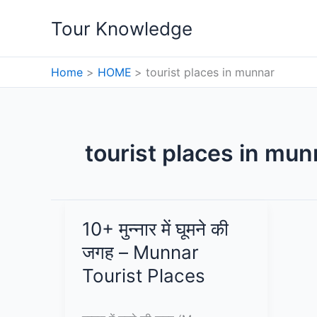
Skip
Tour Knowledge
to
content
Home
HOME
tourist places in munnar
tourist places in mun
10+ मुन्नार में घूमने की
जगह – Munnar
Tourist Places