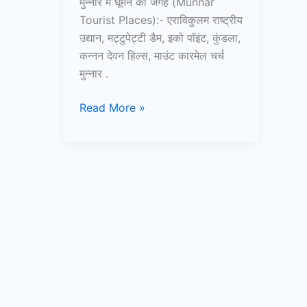
मुन्नार में घूमने की जगह (Munnar
Tourist Places):- एराविकुलम राष्ट्रीय
उद्यान, मट्टुपेट्टी डैम, इको पॉइंट, कुंडला,
कन्नन देवन हिल्स, माउंट कारमेल चर्च
मुन्नार .
10+
Read More »
मुन्नार
में
घूमने
की
जगह
–
Munnar
Tourist
Places