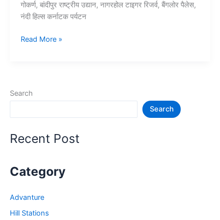
गोकर्ण, बांदीपुर राष्ट्रीय उद्यान, नागरहोल टाइगर रिजर्व, बैंगलोर पैलेस,
नंदी हिल्स कर्नाटक पर्यटन
10+
Read More »
कर्नाटक
में
घूमने
की
Search
जगह
Search
–
Karnataka
Tourist
Recent Post
Places
Category
Advanture
Hill Stations