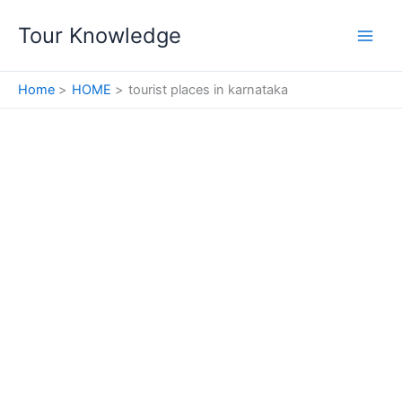
Skip
Tour Knowledge
to
content
Home
HOME
tourist places in karnataka