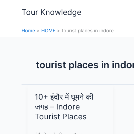
Skip
Tour Knowledge
to
content
Home
HOME
tourist places in indore
tourist places in indo
10+ इंदौर में घूमने की
जगह – Indore
Tourist Places