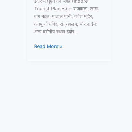
इंदौर में घूमने की जगह (Indore
Tourist Places) :- राजवाड़ा, लाल
बाग महल, पाताल पानी, गणेश मंदिर,
अनपुर्न्ना मंदिर, संग्रहालय, चोरल डैम
अन्य दर्शनीय स्थल इंदौर..
10+
Read More »
इंदौर
में
घूमने
की
जगह
–
Indore
Tourist
Places