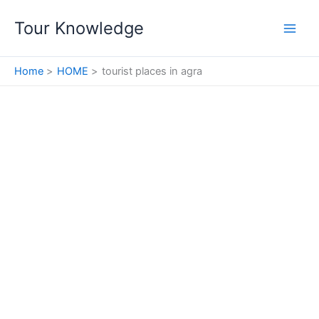
Skip
Tour Knowledge
to
content
Home
HOME
tourist places in agra