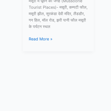
मसूरी में घूमने की जगह (Mussoorie
Tourist Places)- मसूरी, कम्पटी फौल,
मसूरी झील, सुरकंडा देवी मंदिर, लैंडडौर,
गन हिल, मॉल रोड, झरी पानी फौल मसूरी
के पर्यटन स्थल
Top
Read More »
10+
मसूरी
में
घूमने
की
जगह
–
Mussoorie
Tourist
Places