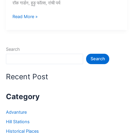
रॉक गार्डन, हुड़ु फॉल्स, रांची पर्य
10+
Read More »
रांची
में
घूमने
की
Search
जगह
Search
–
Tourist
Places
Recent Post
in
Ranchi
Category
Advanture
Hill Stations
Historical Places