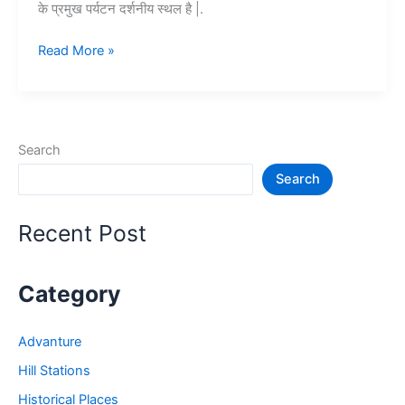
के प्रमुख पर्यटन दर्शनीय स्थल है |.
Top
Read More »
10+
उदयपुर
में
घूमने
Search
की
Search
जगह
–
Udaypur
Recent Post
Tourist
Places
Category
Advanture
Hill Stations
Historical Places