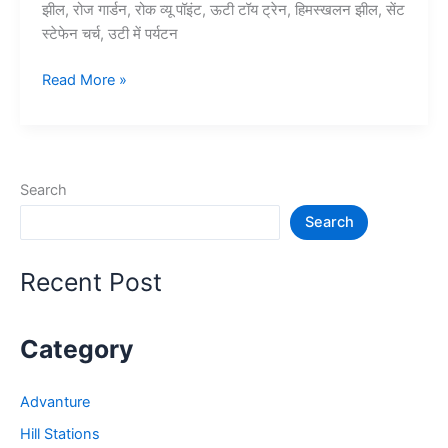
झील, रोज गार्डन, रोक व्यू पॉइंट, ऊटी टॉय ट्रेन, हिमस्खलन झील, सेंट
स्टेफेन चर्च, उटी में पर्यटन
10+
Read More »
ऊटी
में
घूमने
की
Search
जगह
Search
–
Ooty
Tourist
Recent Post
Places
Category
Advanture
Hill Stations