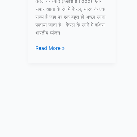
केरल के स्वाद (Kerala Food): एक
सफर खाना के रंग में केरल, भारत के एक
राज्य है जहां पर एक बहुत ही अच्छा खाना
पकाया जाता है। केरल के खाने में दक्षिण
भारतीय व्यंजन
केरल
Read More »
के
स्वाद:
एक
सफर
खाना
के
रंग
में
–
Kerala
Food