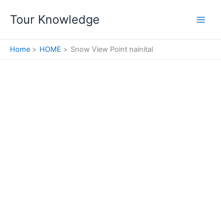
Skip
Tour Knowledge
to
content
Home
HOME
Snow View Point nainital