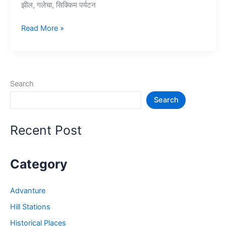
झील, गलेचा, सिक्किम पर्यटन
10+
Read More »
सिक्किम
में
घूमने
की
Search
जगह
Search
–
Tourist
Places
Recent Post
in
Sikkim
Category
Advanture
Hill Stations
Historical Places