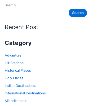
की
Search
जगह
Search
–
Tourist
Places
Recent Post
in
Sikkim
Category
Advanture
Hill Stations
Historical Places
Holy Places
Indian Destinations
International Destinations
Miscellaneous