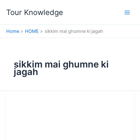
Skip
Tour Knowledge
to
content
Home
HOME
sikkim mai ghumne ki jagah
sikkim mai ghumne ki
jagah