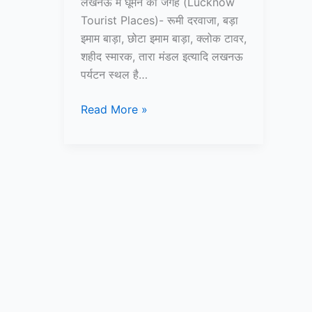
लखनऊ में घूमने की जगह (Lucknow
Tourist Places)- रूमी दरवाजा, बड़ा
इमाम बाड़ा, छोटा इमाम बाड़ा, क्लोक टावर,
शहीद स्मारक, तारा मंडल इत्यादि लखनऊ
पर्यटन स्थल है…
10
Read More »
लखनऊ
में
घूमने
की
जगह
–
Lucknow
Tourist
Places