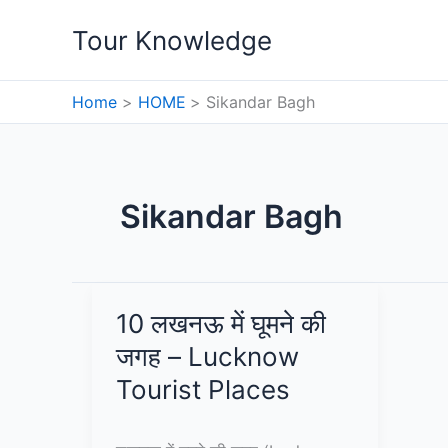
Skip
Tour Knowledge
to
content
Home
HOME
Sikandar Bagh
Sikandar Bagh
10 लखनऊ में घूमने की
जगह – Lucknow
Tourist Places