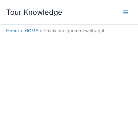
Skip
Tour Knowledge
to
content
Home
HOME
shimla me ghumne wali jagah