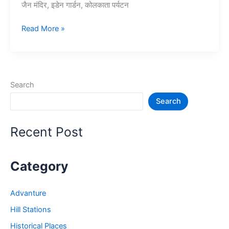
जैन मंदिर, इडेन गार्डन, कोलकाता पर्यटन
15+
Read More »
कोलकाता
में
घूमने
की
Search
जगह
Search
–
Tourist
Place
Recent Post
in
Kolkata
Category
Advanture
Hill Stations
Historical Places