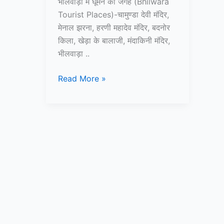
भीलवाड़ा में घूमने की जगह (Bhilwara
Tourist Places)-चामुण्डा देवी मंदिर,
मेनाल झरना, हरणी महादेव मंदिर, बदनोर
किला, खेड़ा के बालाजी, मंदाकिनी मंदिर,
भीलवाड़ा ..
10+
Read More »
भीलवाड़ा
में
घूमने
की
जगह
–
Bhilwara
Tourist
Places