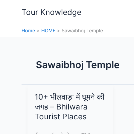
Skip
Tour Knowledge
to
content
Home
HOME
Sawaibhoj Temple
Sawaibhoj Temple
10+ भीलवाड़ा में घूमने की
जगह – Bhilwara
Tourist Places