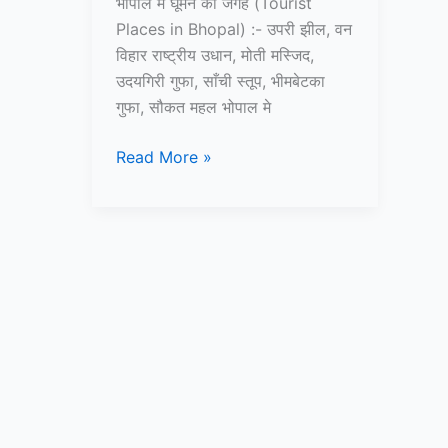
भोपाल में घूमने की जगह (Tourist
Places in Bhopal) :- उपरी झील, वन
विहार राष्ट्रीय उधान, मोती मस्जिद,
उदयगिरी गुफा, साँची स्तूप, भीमबेटका
गुफा, सौकत महल भोपाल मे
10+
Read More »
भोपाल
में
घूमने
की
जगह
–
Tourist
Places
in
Bhopal