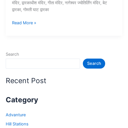
मंदिर, द्वारकाधीश मंदिर, गीता मंदिर, नागेश्वर ज्योतिर्लिंग मंदिर, बेट
द्वारका, गोमती घाट द्वारका
10+
Read More »
द्वारका
में
घूमने
की
Search
जगह
Search
–
Dwarka
tourist
Recent Post
places
Category
Advanture
Hill Stations