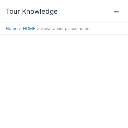
Skip
Tour Knowledge
to
content
Home
HOME
rewa tourist places name