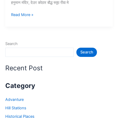
हनुमान मंदिर, देउर कोठार बौद्ध स्तूप रीवा मे
10+
Read More »
रीवा
में
घूमने
की
Search
जगह
Search
–
Rewa
Tourist
Recent Post
Places
in
Hindi
Category
Advanture
Hill Stations
Historical Places