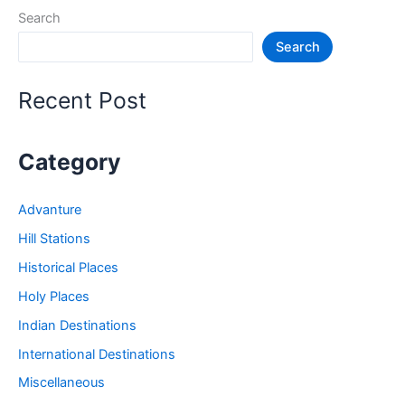
की
Search
जगह
Search
–
Rewa
Tourist
Recent Post
Places
in
Hindi
Category
Advanture
Hill Stations
Historical Places
Holy Places
Indian Destinations
International Destinations
Miscellaneous