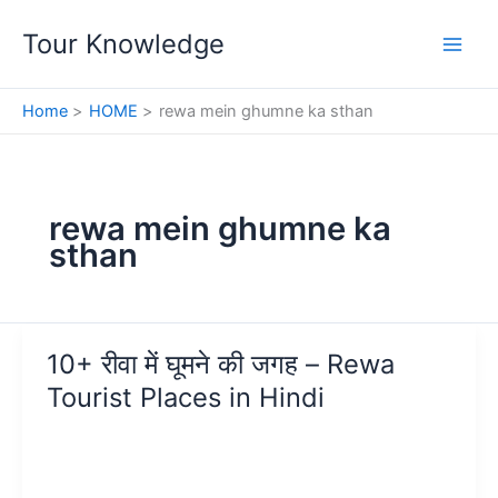
Skip
Tour Knowledge
to
content
Home
HOME
rewa mein ghumne ka sthan
rewa mein ghumne ka
sthan
10+ रीवा में घूमने की जगह – Rewa
Tourist Places in Hindi