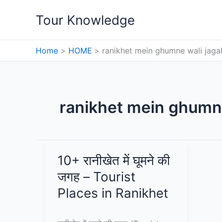
Skip
Tour Knowledge
to
content
Home
HOME
ranikhet mein ghumne wali jaga
ranikhet mein ghumne
10+ रानीखेत में घूमने की
जगह – Tourist
Places in Ranikhet