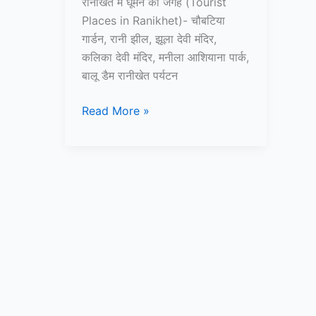
रानीखेत में घूमने की जगह (Tourist
Places in Ranikhet)- चौबटिया
गार्डन, रानी झील, झूला देवी मंदिर,
कलिका देवी मंदिर, मनीला आशियाना पार्क,
बालू डैम रानीखेत पर्यटन
10+
Read More »
रानीखेत
में
घूमने
की
जगह
–
Tourist
Places
in
Ranikhet