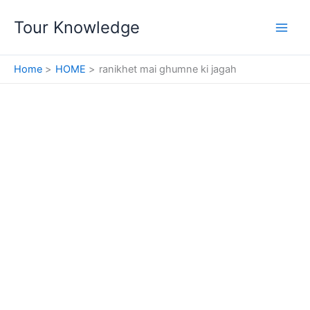
Skip
Tour Knowledge
to
content
Home
HOME
ranikhet mai ghumne ki jagah