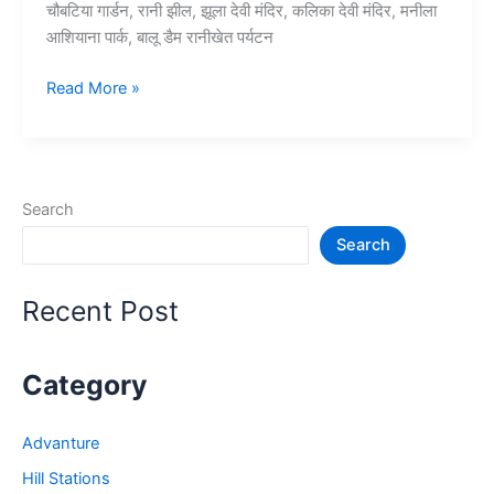
चौबटिया गार्डन, रानी झील, झूला देवी मंदिर, कलिका देवी मंदिर, मनीला
आशियाना पार्क, बालू डैम रानीखेत पर्यटन
10+
Read More »
रानीखेत
में
घूमने
की
Search
जगह
Search
–
Tourist
Places
Recent Post
in
Ranikhet
Category
Advanture
Hill Stations