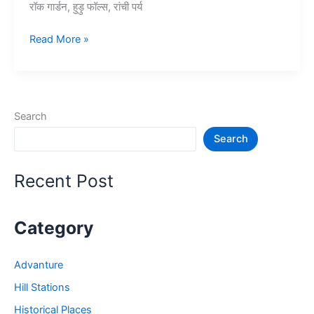
रॉक गार्डन, हुड़ु फॉल्स, रांची पर्य
10+
Read More »
रांची
में
घूमने
की
Search
जगह
Search
–
Tourist
Places
Recent Post
in
Ranchi
Category
Advanture
Hill Stations
Historical Places