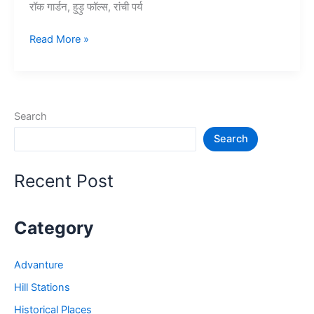
रॉक गार्डन, हुड़ु फॉल्स, रांची पर्य
10+
Read More »
रांची
में
घूमने
की
Search
जगह
Search
–
Tourist
Places
Recent Post
in
Ranchi
Category
Advanture
Hill Stations
Historical Places