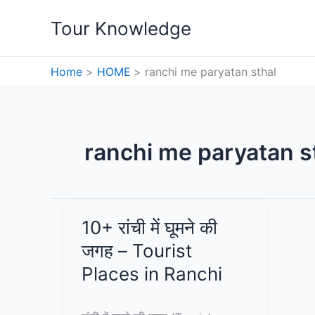
Skip
Tour Knowledge
to
content
Home
HOME
ranchi me paryatan sthal
ranchi me paryatan s
10+ रांची में घूमने की
जगह – Tourist
Places in Ranchi