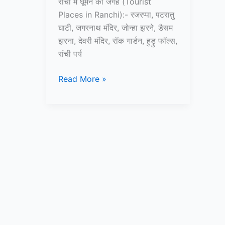
रांची में घूमने की जगह (Tourist
Places in Ranchi):- रजरप्पा, पटरातु
घाटी, जगरनाथ मंदिर, जोन्हा झरने, डैसम
झरना, देवरी मंदिर, रॉक गार्डन, हुड़ु फॉल्स,
रांची पर्य
10+
Read More »
रांची
में
घूमने
की
जगह
–
Tourist
Places
in
Ranchi