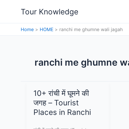
Skip
Tour Knowledge
to
content
Home
HOME
ranchi me ghumne wali jagah
ranchi me ghumne wa
10+ रांची में घूमने की
जगह – Tourist
Places in Ranchi