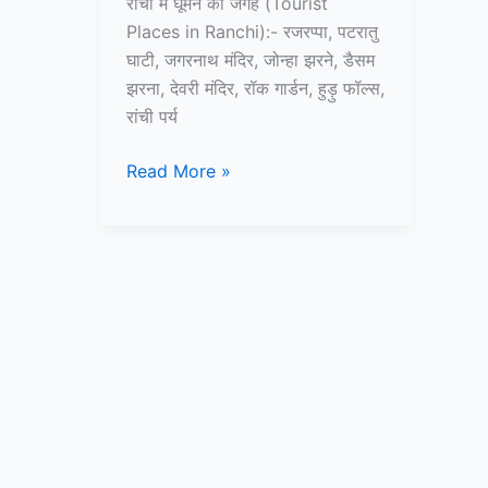
रांची में घूमने की जगह (Tourist
Places in Ranchi):- रजरप्पा, पटरातु
घाटी, जगरनाथ मंदिर, जोन्हा झरने, डैसम
झरना, देवरी मंदिर, रॉक गार्डन, हुड़ु फॉल्स,
रांची पर्य
10+
Read More »
रांची
में
घूमने
की
जगह
–
Tourist
Places
in
Ranchi