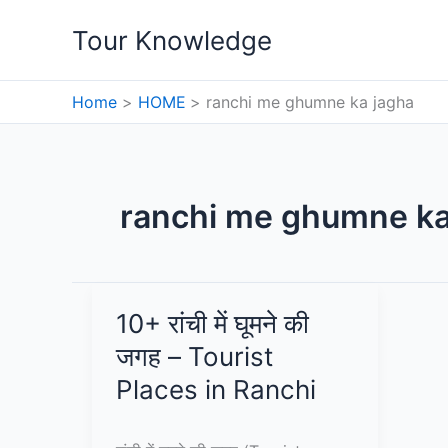
Skip
Tour Knowledge
to
content
Home
HOME
ranchi me ghumne ka jagha
ranchi me ghumne ka
10+ रांची में घूमने की
जगह – Tourist
Places in Ranchi