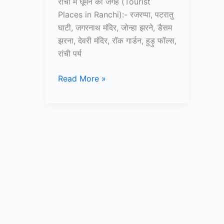
रांची में घूमने की जगह (Tourist
Places in Ranchi):- रजरप्पा, पटरातु
घाटी, जगरनाथ मंदिर, जोन्हा झरने, डैसम
झरना, देवरी मंदिर, रॉक गार्डन, हुड़ु फॉल्स,
रांची पर्य
10+
Read More »
रांची
में
घूमने
की
जगह
–
Tourist
Places
in
Ranchi