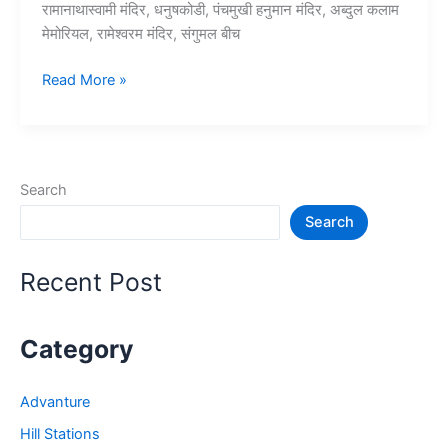
रामानाथास्वामी मंदिर, धनुषकोडी, पंचमुखी हनुमान मंदिर, अब्दुल कलाम
मेमोरियल, रामेश्वरम मंदिर, संगुमल बीच
10+
Read More »
रामेश्वरम
में
घूमने
की
Search
जगह
Search
–
Rameshwaram
Tourist
Recent Post
Places
Category
Advanture
Hill Stations