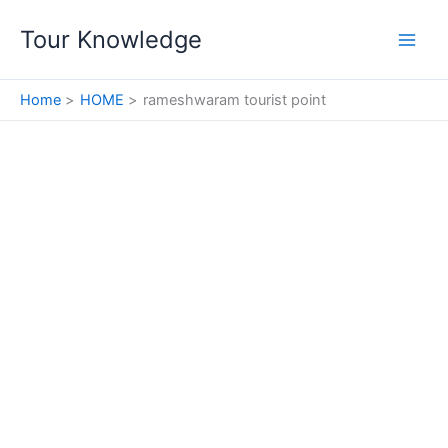
Skip
Tour Knowledge
to
content
Home
HOME
rameshwaram tourist point