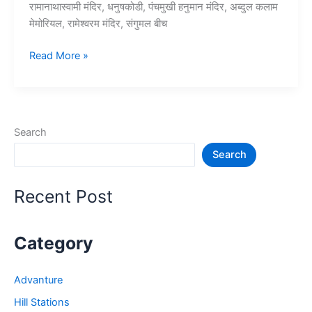
रामानाथास्वामी मंदिर, धनुषकोडी, पंचमुखी हनुमान मंदिर, अब्दुल कलाम
मेमोरियल, रामेश्वरम मंदिर, संगुमल बीच
10+
Read More »
रामेश्वरम
में
घूमने
की
Search
जगह
Search
–
Rameshwaram
Tourist
Recent Post
Places
Category
Advanture
Hill Stations