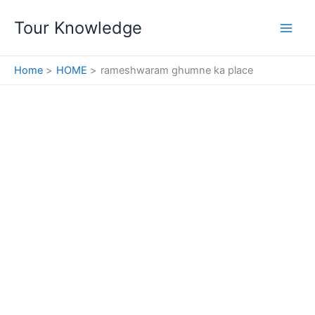
Skip
Tour Knowledge
to
content
Home
HOME
rameshwaram ghumne ka place