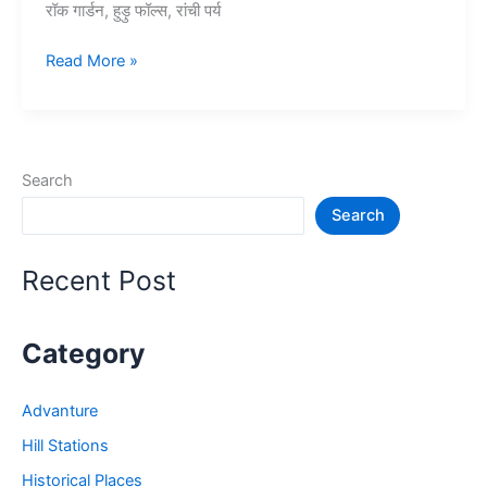
रॉक गार्डन, हुड़ु फॉल्स, रांची पर्य
10+
Read More »
रांची
में
घूमने
की
Search
जगह
Search
–
Tourist
Places
Recent Post
in
Ranchi
Category
Advanture
Hill Stations
Historical Places