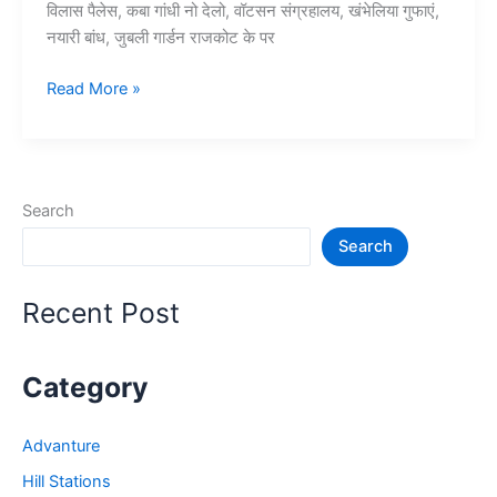
विलास पैलेस, कबा गांधी नो देलो, वॉटसन संग्रहालय, खंभेलिया गुफाएं,
नयारी बांध, जुबली गार्डन राजकोट के पर
10+
Read More »
राजकोट
में
घूमने
की
Search
जगह
Search
–
Rajkot
Tourist
Recent Post
Places
Category
Advanture
Hill Stations